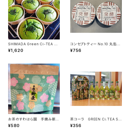
SHIMADA Green Ci-TEA N
コンセプトティー No.10 丸缶リ
o.1緑茶の米粉カップケーキ
ーフ 発酵【和紅茶】
¥1,620
¥756
お茶のすわはら園 手摘み新茶
茶コーラ GREEN Ci₋TEA SH
30ｇ
IZUOKA JAPAN
¥580
¥356