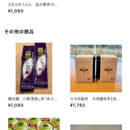
たむらのうえん 生の新茶100
ｇ
¥1,080
その他の商品
朝日園 川根深蒸し茶「あさぎ
カネ松製茶 大茶園抹茶【有機
り」150g
抹茶】
¥1,080
¥1,782