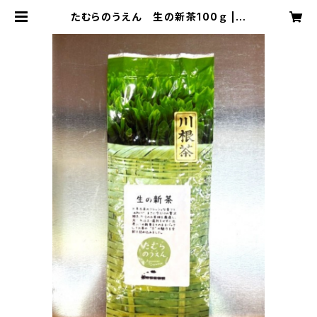
たむらのうえん 生の新茶100ｇ | o
oinaviおおいなび