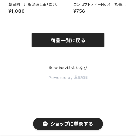
朝日園 川根深蒸し茶「あさぎ
コンセプトティーNo.4 丸缶リ
り」150g
ーフ(深蒸し×火香強)
¥1,080
¥756
商品一覧に戻る
© ooinaviおおいなび
Powered by
ショップに質問する