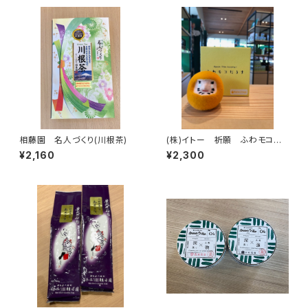
相藤園 名人づくり(川根茶)
(株)イトー 祈願 ふわモコだ
るま(願いを込めて12色）
¥2,160
¥2,300