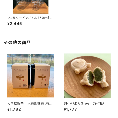
フィルターインボトル750ｍｌ島
田市緑茶化オリジナルデザイン
¥2,445
その他の商品
カネ松製茶 大茶園抹茶【有機
SHIMADA Green Ci-TEA N
抹茶】
o.2緑茶の急須最中
¥1,782
¥1,777