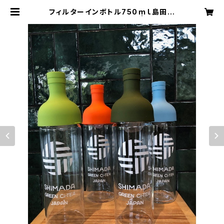
フィルターインボトル750ｍｌ島田市
緑茶化オリジナルデザイン | ooinav
iおおいなび