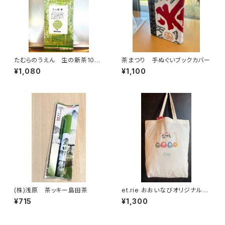
たむらのうえん 生の新茶100
茶まつり 手ぬぐいブックカバー
ｇ
¥1,080
¥1,100
(株)浅原 茶ッキー島田茶
et.rie おおいなびオリジナル合
格トートバッグ
¥715
¥1,300