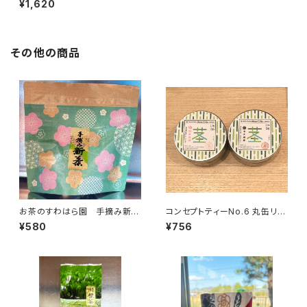
¥1,620
その他の商品
お茶のすわはら園 手摘み新茶
コンセプトティーNo.6 丸缶リー
30ｇ
フ 茎茶
¥580
¥756