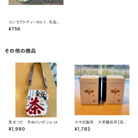
コンセプトティーNo.1 丸缶リ
ーフ(浅蒸し×火香弱)
¥756
その他の商品
茶まつり 手ぬぐいポシェット
カネ松製茶 大茶園抹茶【有機
抹茶】
¥1,980
¥1,782