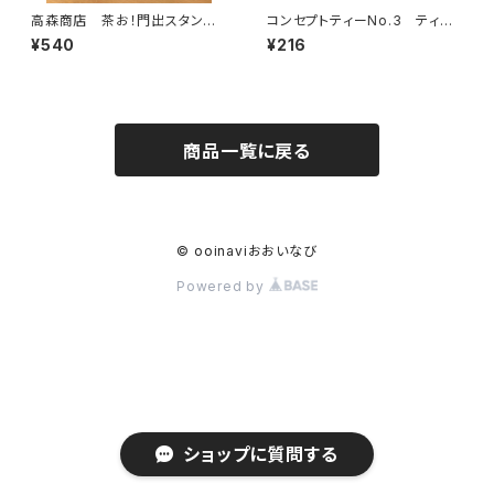
高森商店 茶お！門出スタンド
コンセプトティーNo.3 ティー
パック(初倉茶)
バッグ(深蒸し×火香弱)
¥540
¥216
商品一覧に戻る
© ooinaviおおいなび
Powered by
ショップに質問する