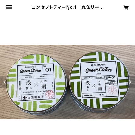
コンセプトティーNo.1 丸缶リーフ
(浅蒸し×火香弱) | ooinaviおおい
なび