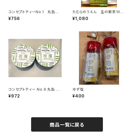
コンセプトティーNo.1 丸缶リ
たむらのうえん 生の新茶100
ーフ(浅蒸し×火香弱)
ｇ
¥756
¥1,080
コンセプトティー No.9 丸缶 被
ゆず塩
覆【抹茶】
¥972
¥400
商品一覧に戻る