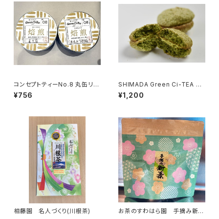
コンセプトティーNo.8 丸缶リー
SHIMADA Green Ci-TEA N
フ 焙煎 【ほうじ茶】
o.3 緑茶のダックワーズ
¥756
¥1,200
相藤園 名人づくり(川根茶)
お茶のすわはら園 手摘み新茶
30ｇ