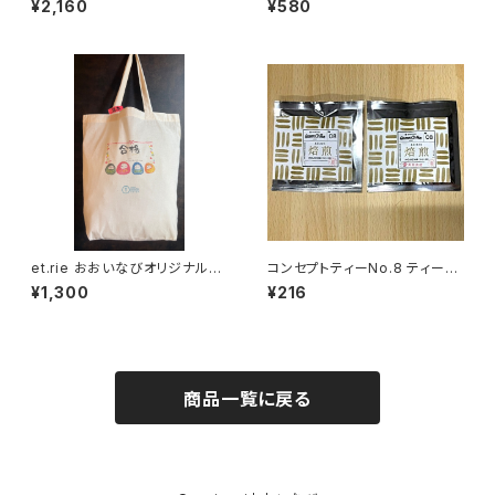
¥2,160
¥580
et.rie おおいなびオリジナル合
コンセプトティーNo.8 ティーバ
格トートバッグ
ッグ 焙煎【ほうじ茶】
¥1,300
¥216
商品一覧に戻る