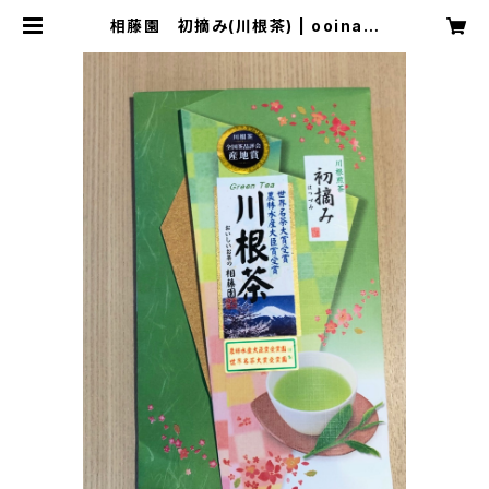
相藤園 初摘み(川根茶) | ooinavi
おおいなび